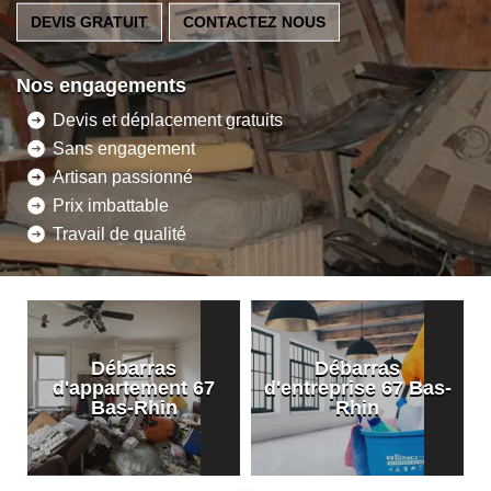
DEVIS GRATUIT
CONTACTEZ NOUS
Nos engagements
Devis et déplacement gratuits
Sans engagement
Artisan passionné
Prix imbattable
Travail de qualité
Débarras
Débarras
d'appartement 67
d'entreprise 67 Bas-
Bas-Rhin
Rhin