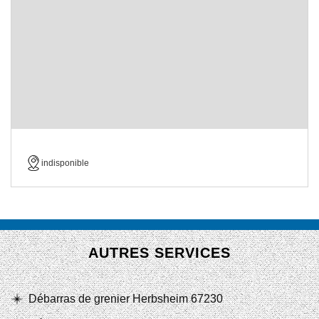
indisponible
AUTRES SERVICES
Débarras de grenier Herbsheim 67230