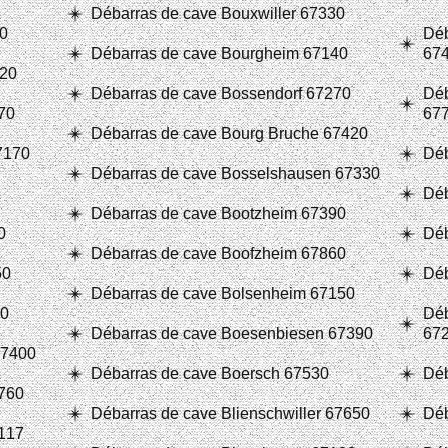
Débarras de cave Bouxwiller 67330
60
Déb
Débarras de cave Bourgheim 67140
67
320
Débarras de cave Bossendorf 67270
Déb
70
67
Débarras de cave Bourg Bruche 67420
7170
Déb
Débarras de cave Bosselshausen 67330
Déb
Débarras de cave Bootzheim 67390
0
Déb
Débarras de cave Boofzheim 67860
50
Déb
Débarras de cave Bolsenheim 67150
70
Déb
Débarras de cave Boesenbiesen 67390
67
67400
Débarras de cave Boersch 67530
Déb
760
Débarras de cave Blienschwiller 67650
Déb
117