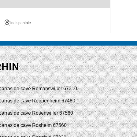
indisponible
RHIN
arras de cave Romanswiller 67310
arras de cave Roppenheim 67480
arras de cave Rosenwiller 67560
arras de cave Rosheim 67560