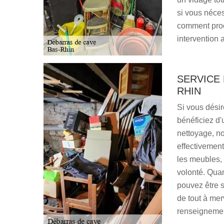
si vous néce
comment procé
intervention a
SERVICE 
RHIN
Si vous désir
bénéficiez d'
nettoyage, no
effectivement
les meubles, 
volonté. Qua
pouvez être 
de tout à mer
renseignemen