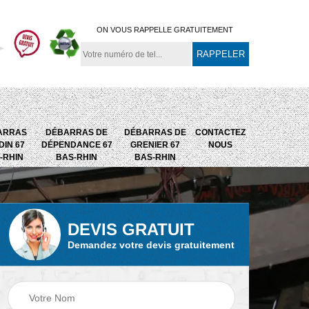
ON VOUS RAPPELLE GRATUITEMENT
ARRAS
DÉBARRAS DE
DÉBARRAS DE
CONTACTEZ
DIN 67
DÉPENDANCE 67
GRENIER 67
NOUS
-RHIN
BAS-RHIN
BAS-RHIN
DEVIS GRATUIT
Débarras de
Débarras de grenier
Demandez votre devis gratuitement
67
maison 67 Bas-
67 Bas-Rhin
Rhin