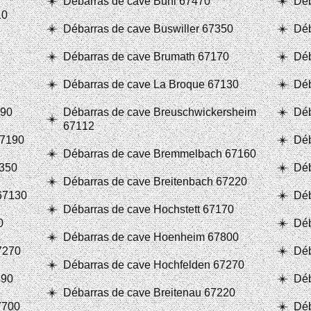
Débarras de cave Buhl 67470
Déb
10
Débarras de cave Buswiller 67350
Déb
Débarras de cave Brumath 67170
Déb
Débarras de cave La Broque 67130
Déb
190
Débarras de cave Breuschwickersheim
Déb
67112
67190
Déb
Débarras de cave Bremmelbach 67160
7350
Déb
Débarras de cave Breitenbach 67220
 67130
Déb
Débarras de cave Hochstett 67170
0
Déb
Débarras de cave Hoenheim 67800
7270
Déb
Débarras de cave Hochfelden 67270
490
Déb
Débarras de cave Breitenau 67220
7700
Déb