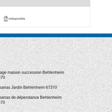
indisponible
age maison succession Behlenheim
370
arras Jardin Behlenheim 67370
arras de dépendance Behlenheim
370