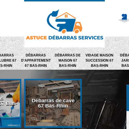
BARRAS
DÉBARRAS
DÉBARRAS DE
VIDAGE MAISON
DÉB
LUBRE 67
D'APPARTEMENT
MAISON 67
SUCCESSION 67
JAR
S-RHIN
67 BAS-RHIN
BAS-RHIN
BAS-RHIN
BAS
as
Débarras de
Débarras de cave
67 Bas-
dépendance 
67 Bas-Rhin
Bas-Rhin