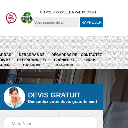
ON VOUS RAPPELLE GRATUITEMENT
ARRAS
DÉBARRAS DE
DÉBARRAS DE
CONTACTEZ
DIN 67
DÉPENDANCE 67
GRENIER 67
NOUS
-RHIN
BAS-RHIN
BAS-RHIN
DEVIS GRATUIT
Débarras de
Débarras de grenier
Demandez votre devis gratuitement
67
maison 67 Bas-
67 Bas-Rhin
Rhin