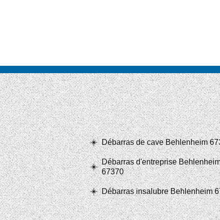
Débarras de cave Behlenheim 67
Débarras d'entreprise Behlenhei
67370
Débarras insalubre Behlenheim 