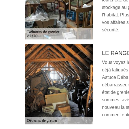
stockage au 
l'habitat. Pl
vos affaires 
sécurité.
LE RANG
Vous voyez l
déjà fatigués
Astuce Débarr
débarrasseurs
état de greni
sommes ravis
nouveau la st
comment entr