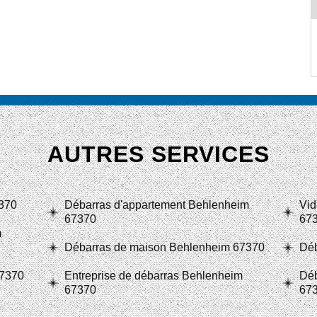
AUTRES SERVICES
370
Débarras d'appartement Behlenheim
Vid
67370
67
m
Débarras de maison Behlenheim 67370
Déb
67370
Entreprise de débarras Behlenheim
Déb
67370
67