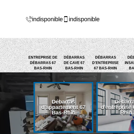
indisponible
indisponible
ENTREPRISE DE
DÉBARRAS
DÉBARRAS
DÉ
DÉBARRAS 67
DE CAVE 67
D'ENTREPRISE
INSA
BAS-RHIN
BAS-RHIN
67 BAS-RHIN
BA
Débarras
Débarr
 Jardin 67
d'appartement 67
d'entreprise 
-Rhin
Bas-Rhin
Rhin