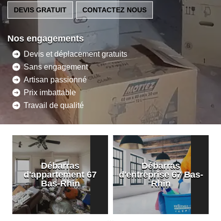
DEVIS GRATUIT
CONTACTEZ NOUS
Nos engagements
Devis et déplacement gratuits
Sans engagement
Artisan passionné
Prix imbattable
Travail de qualité
Débarras
Débarras
d'appartement 67
d'entreprise 67 Bas-
Bas-Rhin
Rhin