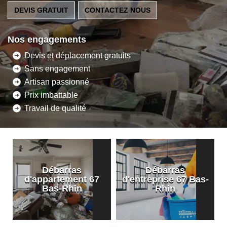
DEVIS GRATUIT
CONTACTEZ NOUS
Nos engagements
Devis et déplacement gratuits
Sans engagement
Artisan passionné
Prix imbattable
Travail de qualité
Débarras
Débarras
d'appartement 67
d'entreprise 67 Bas-
Bas-Rhin
Rhin