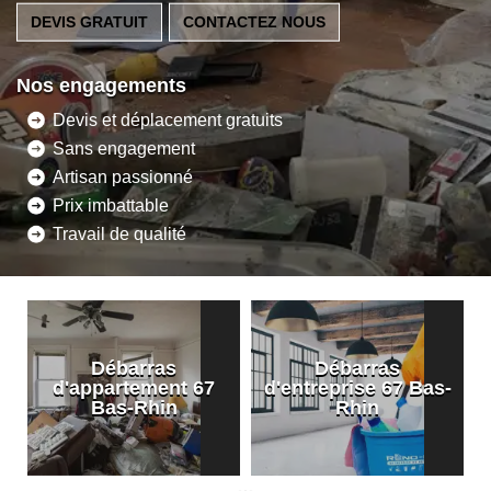
DEVIS GRATUIT
CONTACTEZ NOUS
Nos engagements
Devis et déplacement gratuits
Sans engagement
Artisan passionné
Prix imbattable
Travail de qualité
Débarras
Débarras
d'appartement 67
d'entreprise 67 Bas-
Bas-Rhin
Rhin