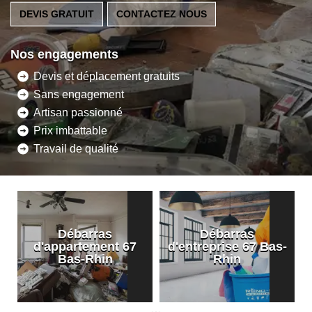
DEVIS GRATUIT
CONTACTEZ NOUS
Nos engagements
Devis et déplacement gratuits
Sans engagement
Artisan passionné
Prix imbattable
Travail de qualité
Débarras
Débarras
d'appartement 67
d'entreprise 67 Bas-
Bas-Rhin
Rhin