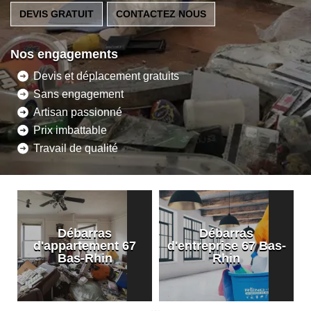
DEVIS GRATUIT
CONTACTEZ NOUS
Nos engagements
Devis et déplacement gratuits
Sans engagement
Artisan passionné
Prix imbattable
Travail de qualité
Débarras
Débarras
d'appartement 67
d'entreprise 67 Bas-
Bas-Rhin
Rhin