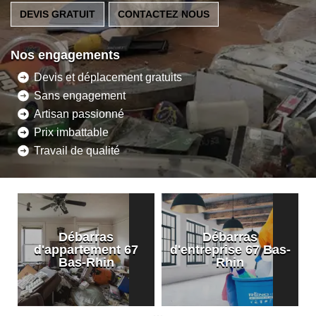
DEVIS GRATUIT
CONTACTEZ NOUS
Nos engagements
Devis et déplacement gratuits
Sans engagement
Artisan passionné
Prix imbattable
Travail de qualité
Débarras
Débarras
d'appartement 67
d'entreprise 67 Bas-
Bas-Rhin
Rhin