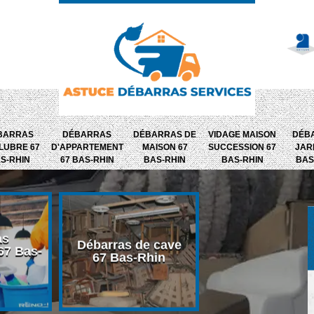
BARRAS
DÉBARRAS
DÉBARRAS DE
VIDAGE MAISON
DÉB
LUBRE 67
D'APPARTEMENT
MAISON 67
SUCCESSION 67
JAR
S-RHIN
67 BAS-RHIN
BAS-RHIN
BAS-RHIN
BAS
as
Débarras de
Débarras de cave
67 Bas-
dépendance 
67 Bas-Rhin
Bas-Rhin