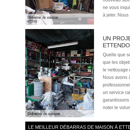
ne vous inqu
à jeter. Nous
UN PROJ
ETTENDO
Quelle que so
que les objet
le nettoyage 
Nous avons à
professionne
un service r
garantissons 
noter le volu
LE MEILLEUR DÉBARRAS DE MAISON À ETT