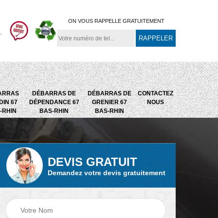
ON VOUS RAPPELLE GRATUITEMENT
ARRAS
DÉBARRAS DE
DÉBARRAS DE
CONTACTEZ
DIN 67
DÉPENDANCE 67
GRENIER 67
NOUS
-RHIN
BAS-RHIN
BAS-RHIN
DEVIS GRATUIT
Débarras de
Débarras de grenier
Demandez votre devis gratuitement
67
maison 67 Bas-
67 Bas-Rhin
Rhin