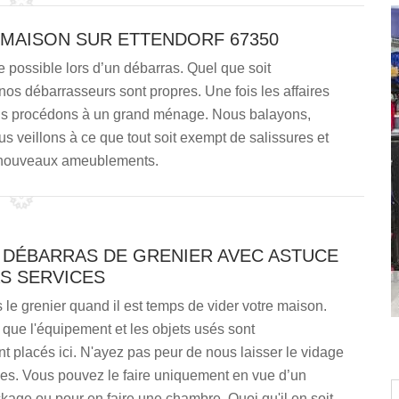
 MAISON SUR ETTENDORF 67350
e possible lors d’un débarras. Quel que soit
os débarrasseurs sont propres. Une fois les affaires
us procédons à un grand ménage. Nous balayons,
us veillons à ce que tout soit exempt de salissures et
e nouveaux ameublements.
N DÉBARRAS DE GRENIER AVEC ASTUCE
S SERVICES
 le grenier quand il est temps de vider votre maison.
 que l'équipement et les objets usés sont
t placés ici. N'ayez pas peur de nous laisser le vidage
es. Vous pouvez le faire uniquement en vue d’un
age ou pour en faire une chambre. Quoi qu'il en soit,