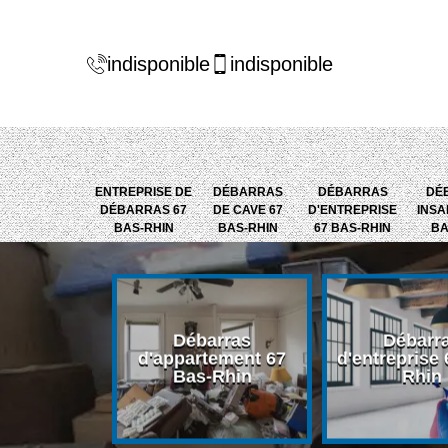
indisponible
indisponible
ENTREPRISE DE
DÉBARRAS
DÉBARRAS
DÉ
DÉBARRAS 67
DE CAVE 67
D'ENTREPRISE
INSA
BAS-RHIN
BAS-RHIN
67 BAS-RHIN
BA
Débarras
Débarr
 Jardin 67
d'appartement 67
d'entreprise 
-Rhin
Bas-Rhin
Rhin