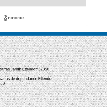
indisponible
arras Jardin Ettendorf 67350
arras de dépendance Ettendorf
350