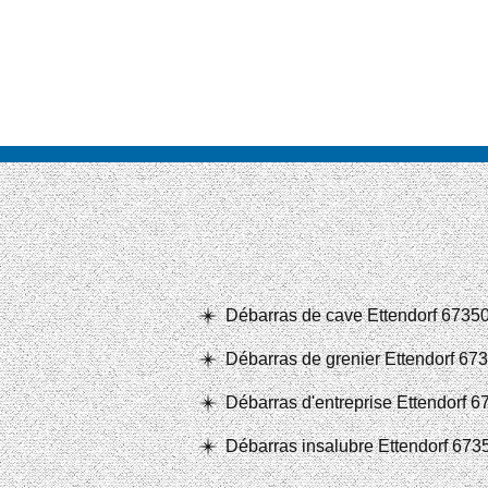
Débarras de cave Ettendorf 6735
Débarras de grenier Ettendorf 67
Débarras d'entreprise Ettendorf 6
Débarras insalubre Ettendorf 673