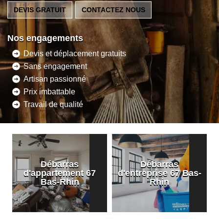
DEVIS GRATUIT
CONTACTEZ NOUS
Nos engagements
Devis et déplacement gratuits
Sans engagement
Artisan passionné
Prix imbattable
Travail de qualité
Débarras
Débarras
d'appartement 67
d'entreprise 67 Bas-
Bas-Rhin
Rhin