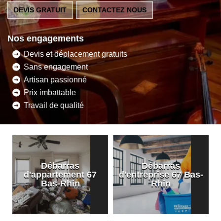
DEVIS GRATUIT
CONTACTEZ NOUS
Nos engagements
Devis et déplacement gratuits
Sans engagement
Artisan passionné
Prix imbattable
Travail de qualité
Débarras
Débarras
d'appartement 67
d'entreprise 67 Bas-
Bas-Rhin
Rhin