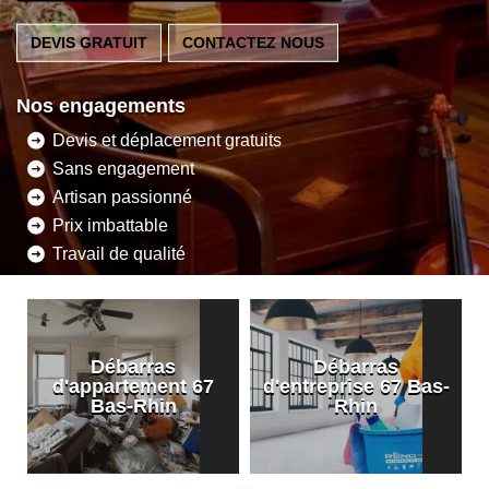
DEVIS GRATUIT
CONTACTEZ NOUS
Nos engagements
Devis et déplacement gratuits
Sans engagement
Artisan passionné
Prix imbattable
Travail de qualité
Débarras
Débarras
d'appartement 67
d'entreprise 67 Bas-
Bas-Rhin
Rhin