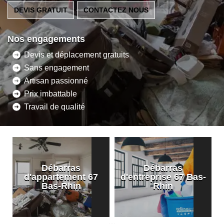
DEVIS GRATUIT
CONTACTEZ NOUS
Nos engagements
Devis et déplacement gratuits
Sans engagement
Artisan passionné
Prix imbattable
Travail de qualité
Débarras
Débarras
d'appartement 67
d'entreprise 67 Bas-
Bas-Rhin
Rhin