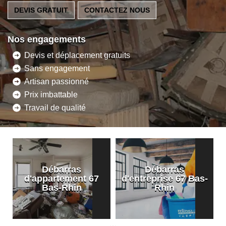
DEVIS GRATUIT
CONTACTEZ NOUS
Nos engagements
Devis et déplacement gratuits
Sans engagement
Artisan passionné
Prix imbattable
Travail de qualité
Débarras
Débarras
d'appartement 67
d'entreprise 67 Bas-
Bas-Rhin
Rhin