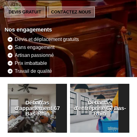
DEVIS GRATUIT
CONTACTEZ NOUS
Nos engagements
Devis et déplacement gratuits
Sans engagement
Artisan passionné
Prix imbattable
Travail de qualité
Débarras
Débarras
d'appartement 67
d'entreprise 67 Bas-
Bas-Rhin
Rhin